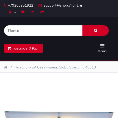
+79263951922
support@shop.7light.ru
Главная
Бра
Комплектующие
Товаров 0 (0р.)
Лайтбоксы
Меню
Лампочки
Потолочный Светильник Globo Specchio 48513
Люстры
Настольные
лампы
Предметы
интерьера