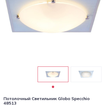
Светильники
Светодиодная
подсветка
Споты
Торшеры
Трековые
системы
Уличные
светильники
Электротовары
Потолочный Светильник Globo Specchio
48513