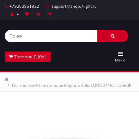
+79263951922
support@shop.7light.ru
Главная
Бра
Комплектующие
Товаров 0 (0р.)
Лайтбоксы
Меню
Лампочки
Потолочный Светильник Maytoni Solen MOD074PL-L16B3K
Люстры
Настольные
лампы
Предметы
интерьера