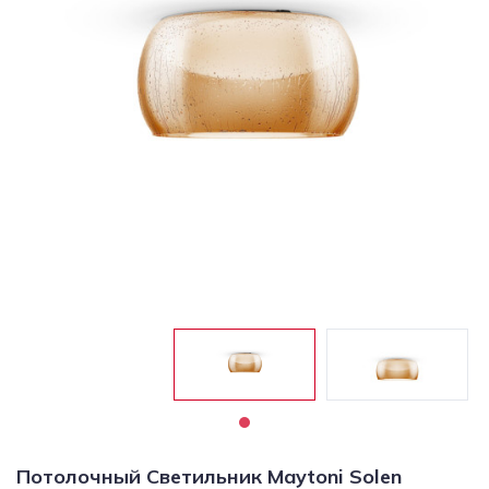
Светильники
Светодиодная
подсветка
Споты
Торшеры
Трековые
системы
Уличные
светильники
Электротовары
Потолочный Светильник Maytoni Solen