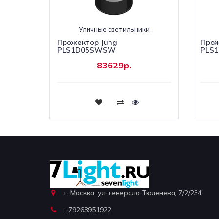
Уличные светильники
Прожектор Jung
Прож
PLS1D05SWSW
PLS
83629р.
Купить
г. Москва, ул. генерала Тюленева, 7/2/234.
+79263951922