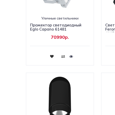
Уличные светильники
Прожектор светодиодный
Свет
Eglo Capano 61481
Fero
4115
70990р.
Купить