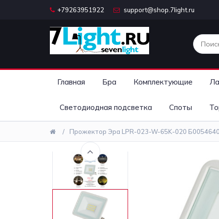
+79263951922
support@shop.7light.ru
Главная
Бра
Комплектующие
Ла
Светодиодная подсветка
Споты
То
Прожектор Эра LPR-023-W-65K-020 Б005464