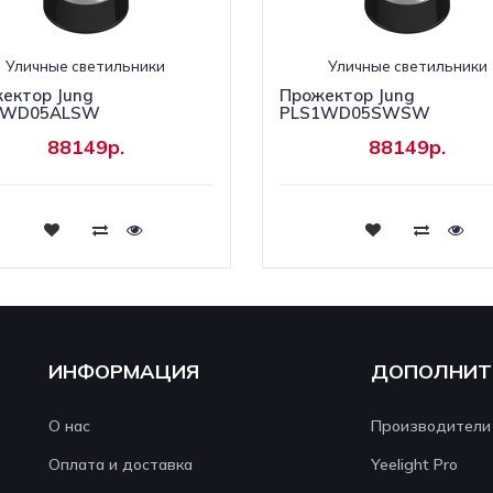
Уличные светильники
Уличные светильники
ектор Jung
Прожектор Jung
1WD05ALSW
PLS1WD05SWSW
88149р.
88149р.
Купить
Купить
ИНФОРМАЦИЯ
ДОПОЛНИТ
О нас
Производители
Оплата и доставка
Yeelight Pro