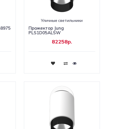
Уличные светильники
48975
Прожектор Jung
PLS1D05ALSW
82258р.
Купить