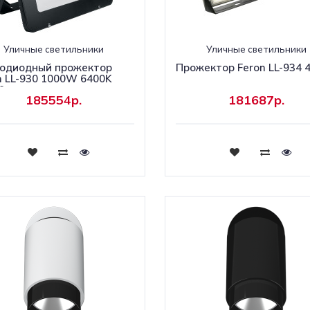
Уличные светильники
Уличные светильники
одиодный прожектор
Прожектор Feron LL-934 
n LL-930 1000W 6400K
9
185554р.
181687р.
Купить
Купить