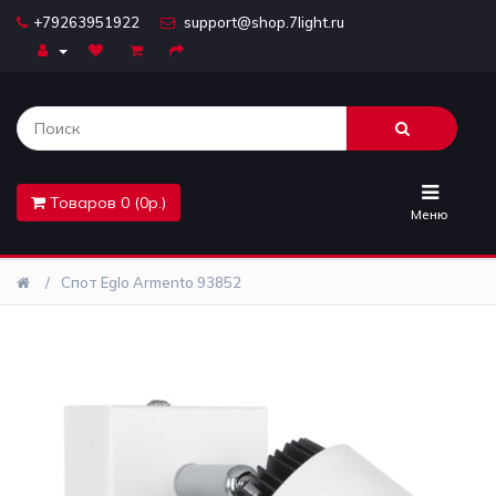
+79263951922
support@shop.7light.ru
Главная
Бра
Комплектующие
Товаров 0 (0р.)
Лайтбоксы
Меню
Лампочки
Спот Eglo Armento 93852
Люстры
Настольные
лампы
Предметы
интерьера