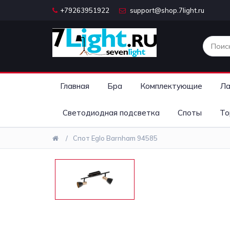
+79263951922
support@shop.7light.ru
Главная
Бра
Комплектующие
Ла
Светодиодная подсветка
Споты
То
Спот Eglo Barnham 94585