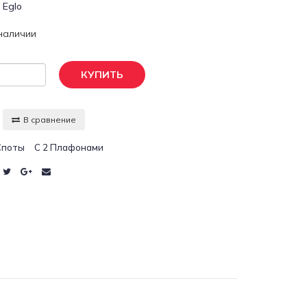
:
Eglo
 наличии
КУПИТЬ
В сравнение
Споты
С 2 Плафонами