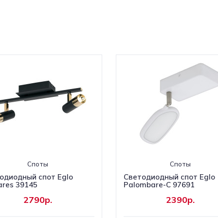
Споты
Споты
одиодный спот Eglo
Светодиодный спот Eglo
res 39145
Palombare-C 97691
2790р.
2390р.