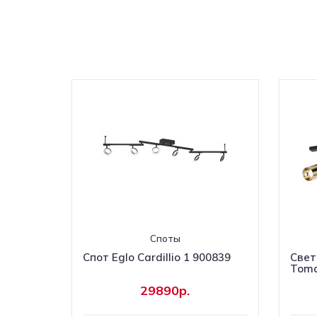
Споты
Спот Eglo Cardillio 1 900839
Свет
Toma
29890р.