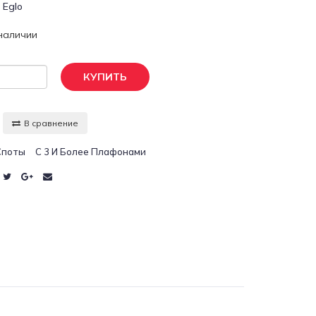
:
Eglo
 наличии
КУПИТЬ
В сравнение
Споты
С 3 И Более Плафонами