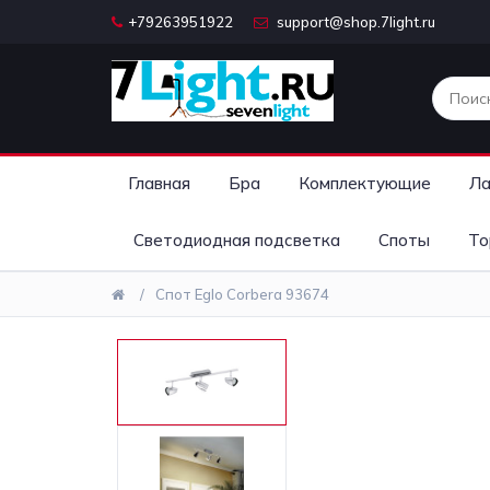
+79263951922
support@shop.7light.ru
Главная
Бра
Комплектующие
Ла
Светодиодная подсветка
Споты
То
Спот Eglo Corbera 93674