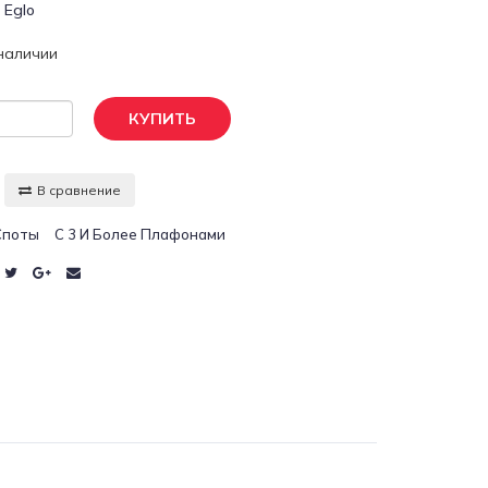
:
Eglo
 наличии
КУПИТЬ
В сравнение
Споты
С 3 И Более Плафонами