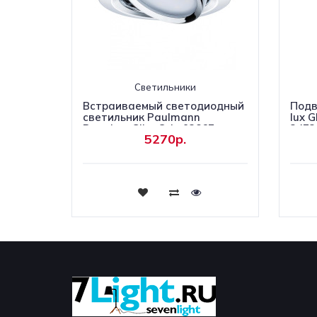
Светильники
Встраиваемый светодиодный
Подв
светильник Paulmann
lux 
Premium Slim Coin 93867
2472
5270р.
Купить