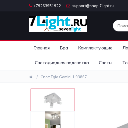
+79263951922
support@shop.7light.ru
Главная
Бра
Комплектующие
Ла
Светодиодная подсветка
Споты
То
Спот Eglo Gemini 1 93867