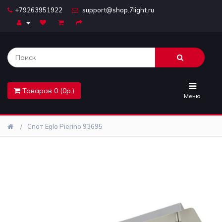
+79263951922
support@shop.7light.ru
Главная
Бра
Комплектующие
Товаров 0 (0р.)
Лайтбоксы
Меню
Лампочки
Спот Eglo Pierino 93695
Люстры
Настольные
лампы
Предметы
интерьера