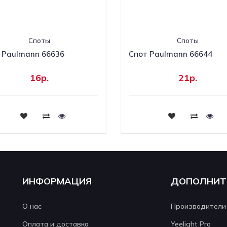
Споты
Споты
 Paulmann 66636
Спот Paulmann 66644
16р.
21р.
Купить
Купить
ИНФОРМАЦИЯ
ДОПОЛНИТ
О нас
Производители
Оплата и доставка
Yeelight Pro