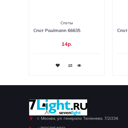
Споты
Спот Paulmann 66635
Спот
14р.
Купить
г. Москва, ул. генерала Тюленева, 7/2/234.