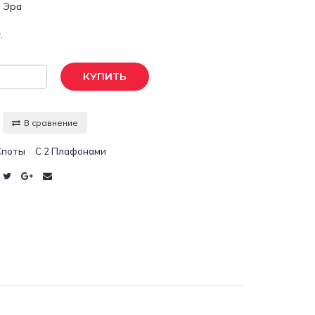
:
Эра
.
КУПИТЬ
В сравнение
Споты
С 2 Плафонами