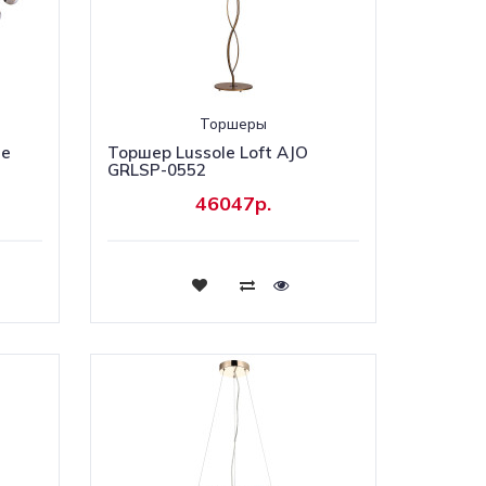
Торшеры
le
Торшер Lussole Loft AJO
GRLSP-0552
46047р.
Купить