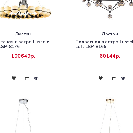
Люстры
Люстры
есная люстра Lussole
Подвесная люстра Lusso
 LSP-8176
Loft LSP-8166
100649р.
60144р.
Купить
Купить