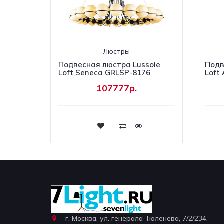
Люстры
Подвесная люстра Lussole
Подв
Loft Seneca GRLSP-8176
Loft
107777р.
Купить
г. Москва, ул. генерала Тюленева, 7/2/234.