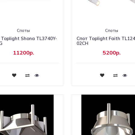
Споты
Споты
 Toplight Shona TL3740Y-
Спот Toplight Faith TL12
G
02CH
11200р.
5200р.
Купить
Купить