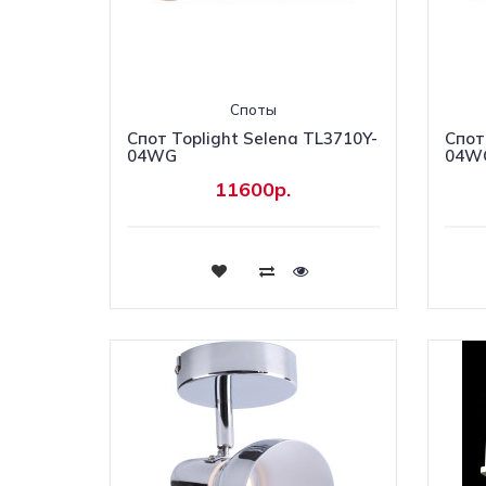
Споты
Спот Toplight Selena TL3710Y-
Спот
04WG
04W
11600р.
Купить