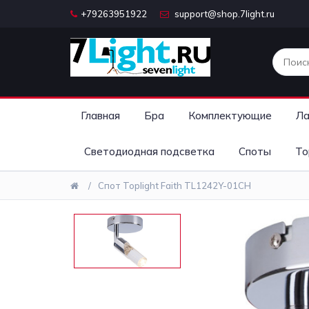
+79263951922
support@shop.7light.ru
Главная
Бра
Комплектующие
Ла
Светодиодная подсветка
Споты
То
Спот Toplight Faith TL1242Y-01CH