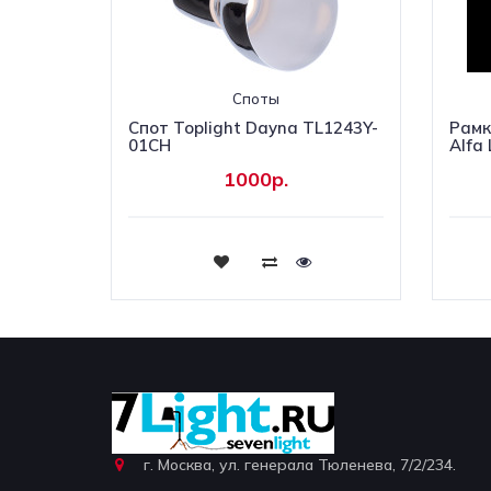
Споты
Спот Toplight Dayna TL1243Y-
Рамк
01CH
Alfa
1000р.
Купить
г. Москва, ул. генерала Тюленева, 7/2/234.