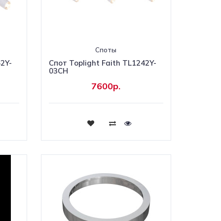
Споты
42Y-
Спот Toplight Faith TL1242Y-
03CH
7600р.
Купить