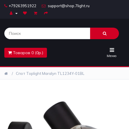
+79263951922
support@shop.7light.ru
Главная
Бра
Комплектующие
Товаров 0 (0р.)
Лайтбоксы
Меню
Лампочки
Спот Toplight Maralyn TL1234Y-01BL
Люстры
Настольные
лампы
Предметы
интерьера