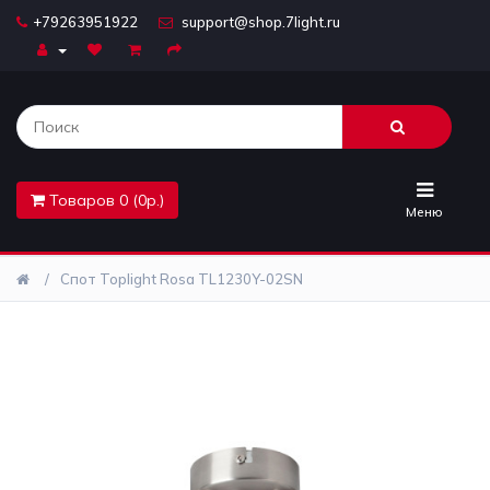
+79263951922
support@shop.7light.ru
Главная
Бра
Комплектующие
Товаров 0 (0р.)
Лайтбоксы
Меню
Лампочки
Спот Toplight Rosa TL1230Y-02SN
Люстры
Настольные
лампы
Предметы
интерьера