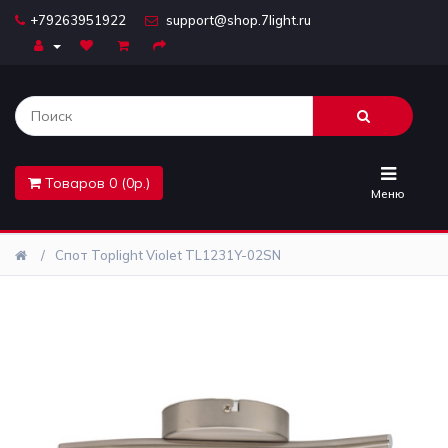
+79263951922
support@shop.7light.ru
Главная
Бра
Комплектующие
Товаров 0 (0р.)
Лайтбоксы
Меню
Лампочки
Спот Toplight Violet TL1231Y-02SN
Люстры
Настольные
лампы
Предметы
интерьера