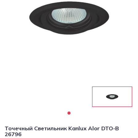
Светильники
Светодиодная
подсветка
Споты
Торшеры
Трековые
системы
Уличные
светильники
Электротовары
Точечный Светильник Kanlux Alor DTO-B
26796