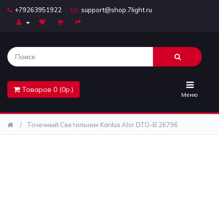
+79263951922
support@shop.7light.ru
Главная
Бра
Комплектующие
Товаров 0 (0р.)
Лайтбоксы
Меню
Лампочки
Точечный Светильник Kanlux Alor DTO-B 26796
Люстры
Настольные
лампы
Предметы
интерьера