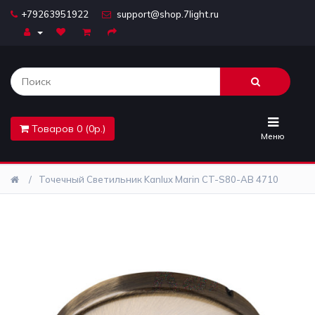
+79263951922
support@shop.7light.ru
Главная
Бра
Комплектующие
Товаров 0 (0р.)
Лайтбоксы
Меню
Лампочки
Точечный Светильник Kanlux Marin CT-S80-AB 4710
Люстры
Настольные
лампы
Предметы
интерьера