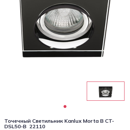
Светильники
Светодиодная
подсветка
Споты
Торшеры
Трековые
системы
Уличные
светильники
Электротовары
Точечный Светильник Kanlux Morta B CT-
DSL50-B 22110