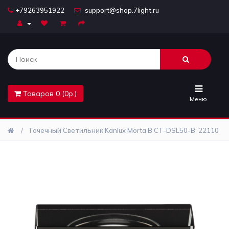
+79263951922
support@shop.7light.ru
Главная
Бра
Комплектующие
Товаров 0 (0р.)
Лайтбоксы
Меню
Лампочки
Точечный Светильник Kanlux Morta B CT-DSL50-B 22110
Люстры
Настольные
лампы
Предметы
интерьера