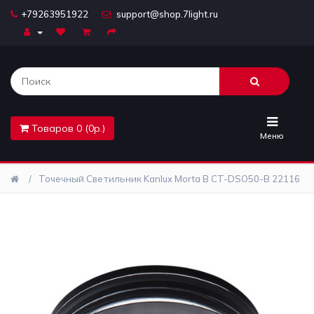
+79263951922
support@shop.7light.ru
Главная
Бра
Комплектующие
Товаров 0 (0р.)
Лайтбоксы
Меню
Лампочки
Точечный Светильник Kanlux Morta B CT-DSO50-B 22116
Люстры
Настольные
лампы
Предметы
интерьера