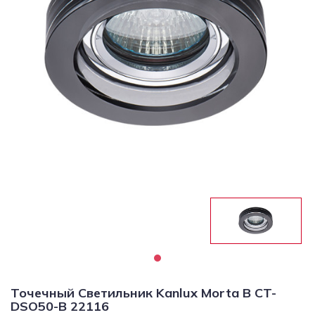
Светильники
Светодиодная
подсветка
Споты
Торшеры
Трековые
системы
Уличные
светильники
Электротовары
Точечный Светильник Kanlux Morta B CT-
DSO50-B 22116