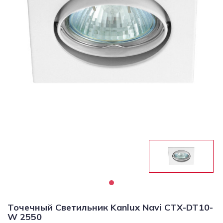
Светильники
Светодиодная
подсветка
Споты
Торшеры
Трековые
системы
Уличные
светильники
Электротовары
Точечный Светильник Kanlux Navi CTX-DT10-
W 2550