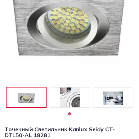
Светильники
Светодиодная
подсветка
Споты
Торшеры
Трековые
системы
Уличные
светильники
Электротовары
Точечный Светильник Kanlux Seidy CT-
DTL50-AL 18281