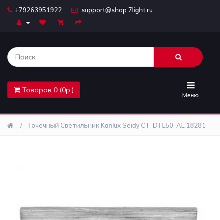
+79263951922
support@shop.7light.ru
Главная
Бра
Комплектующие
Товаров 0 (0р.)
Лайтбоксы
Меню
Лампочки
Точечный Светильник Kanlux Seidy CT-DTL50-AL 18281
Люстры
Настольные
лампы
Предметы
интерьера