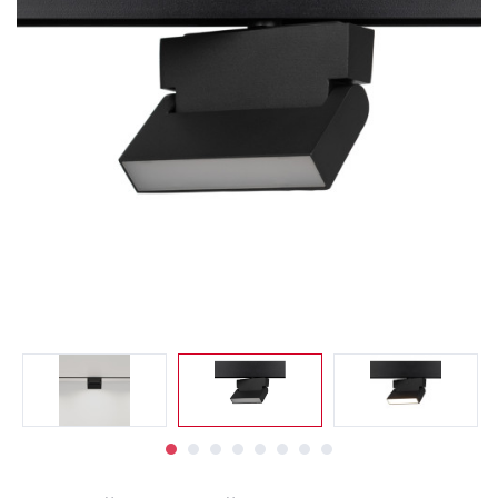
Светильники
Светодиодная
подсветка
Споты
Торшеры
Трековые
системы
Уличные
светильники
Электротовары