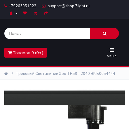
+79263951922
support@shop.7light.ru
Главная
Бра
Комплектующие
Товаров 0 (0р.)
Лайтбоксы
Меню
Лампочки
Трековый Светильник Эра TR59 - 2040 BK Б0054444
Люстры
Настольные
лампы
Предметы
интерьера