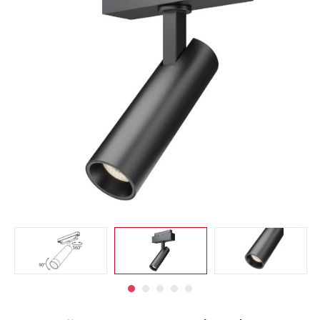
Светильники
Светодиодная
подсветка
Споты
Торшеры
Трековые
системы
Уличные
светильники
Электротовары