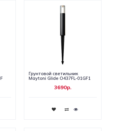
Грунтовой светильник
GF
Maytoni Glide O437FL-01GF1
3690р.
Купить