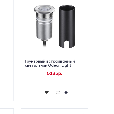
Грунтовый встраиваемый
светильник Odeon Light
Nature Ingro 6660/1GL3
5135р.
Купить