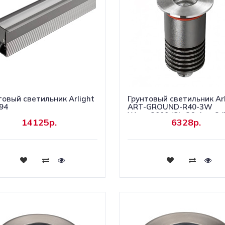
товый светильник Arlight
Грунтовый светильник Arl
94
ART-GROUND-R40-3W
Warm3000 (SL, 36 deg, 24
14125р.
6328р.
048820
Купить
Купить