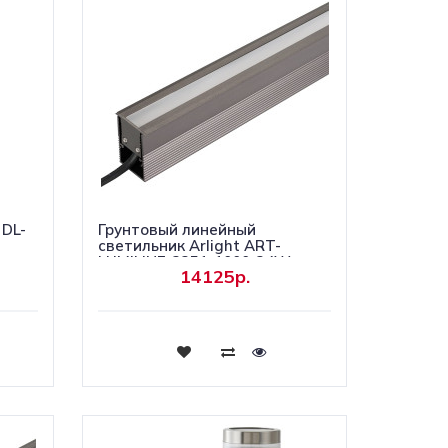
 DL-
Грунтовый линейный
светильник Arlight ART-
LUMILINE-3351-1000-24W
14125р.
Day4000 032487(1)
Купить