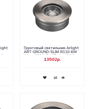
ight
Грунтовый светильник Arlight
ART-GROUND-SLIM-R110-6W
V)
Warm3000 (SL, 35 deg, 24V)
13502р.
038163
Купить