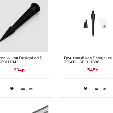
товый кол DesignLed DL-
Грунтовый кол DesignLed
SP 011942
3060R1-SP 011886
934р.
545р.
Купить
Купить