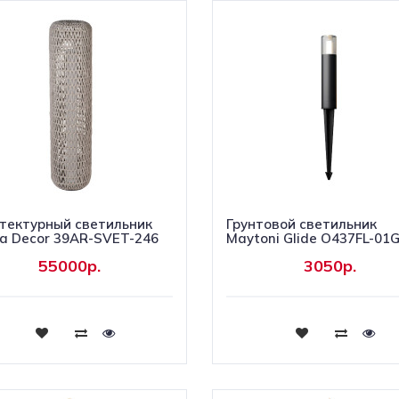
тектурный светильник
Грунтовой светильник
a Decor 39AR-SVET-246
Maytoni Glide O437FL-01
55000р.
3050р.
Купить
Купить