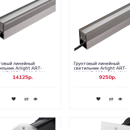
товый линейный
Грунтовый линейный
ильник Arlight ART-
светильник Arlight ART-
LINE-3351-1000-24W
LUMILINE-3351-500-12W
14125р.
9250р.
3000 027994(1)
Warm3000 024946(1)
Купить
Купить