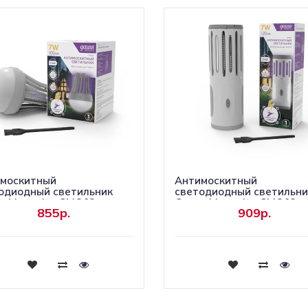
москитный
Антимоскитный
одиодный светильник
светодиодный светильни
s Mosquito GMQ02
Gauss Mosquito GMQ03
855р.
909р.
Купить
Купить