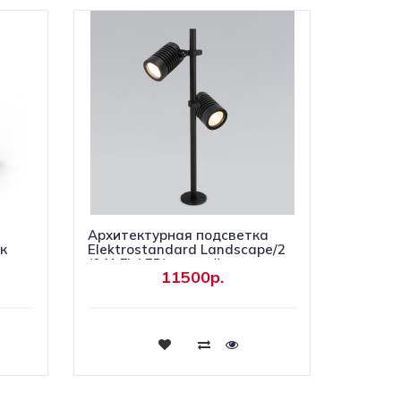
Архитектурная подсветка
к
Elektrostandard Landscape/2
(041 FL LED) черный
11500р.
4690389184215 a058259
Купить