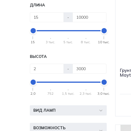
ДЛИНА
-
15
3 тыс.
5 тыс.
8 тыс.
10 тыс.
ВЫСОТА
-
Грун
Mayt
2,0
752
1,5 тыс.
2,3 тыс.
3,0 тыс.
ВИД ЛАМП
ВОЗМОЖНОСТЬ