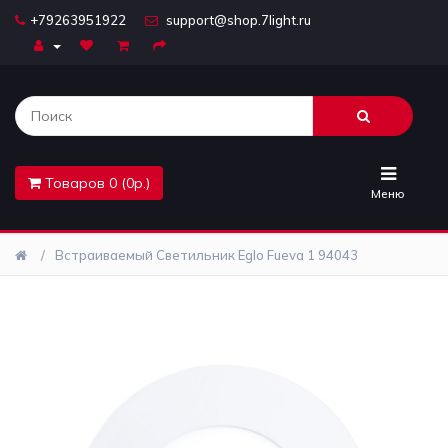
+79263951922
support@shop.7light.ru
Главная
Бра
Комплектующие
Товаров 0 (0р.)
Лайтбоксы
Меню
Лампочки
Встраиваемый Светильник Eglo Fueva 1 94043
Люстры
Настольные
лампы
Предметы
интерьера