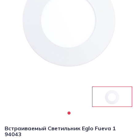
Светильники
Светодиодная
подсветка
Споты
Торшеры
Трековые
системы
Уличные
светильники
Электротовары
Встраиваемый Светильник Eglo Fueva 1
94043