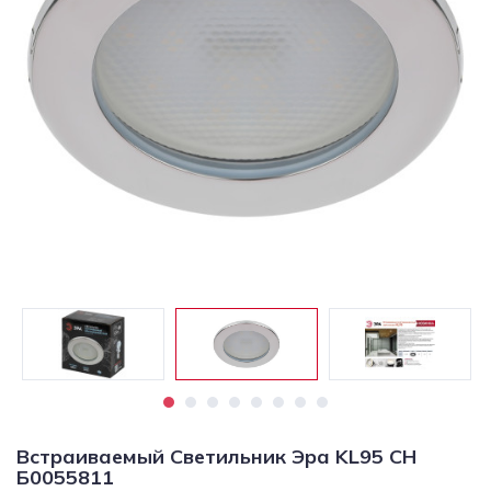
Светильники
Светодиодная
подсветка
Споты
Торшеры
Трековые
системы
Уличные
светильники
Электротовары
Встраиваемый Светильник Эра KL95 CH
Б0055811