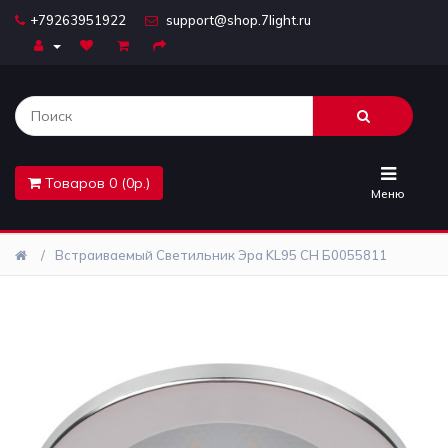
+79263951922
support@shop.7light.ru
Главная
Бра
Комплектующие
Товаров 0 (0р.)
Лайтбоксы
Меню
Лампочки
Встраиваемый Светильник Эра KL95 CH Б0055811
Люстры
Настольные
лампы
Предметы
интерьера