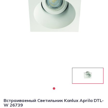
Светильники
Светодиодная
подсветка
Споты
Торшеры
Трековые
системы
Уличные
светильники
Электротовары
Встраиваемый Светильник Kanlux Aprila DTL-
W 26739