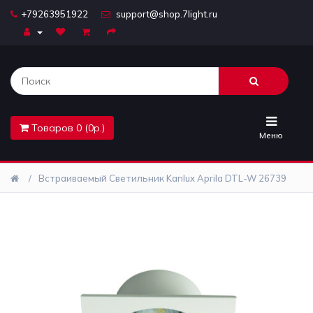
+79263951922
support@shop.7light.ru
Главная
Бра
Комплектующие
Товаров 0 (0р.)
Лайтбоксы
Меню
Лампочки
Встраиваемый Светильник Kanlux Aprila DTL-W 26739
Люстры
Настольные
лампы
Предметы
интерьера