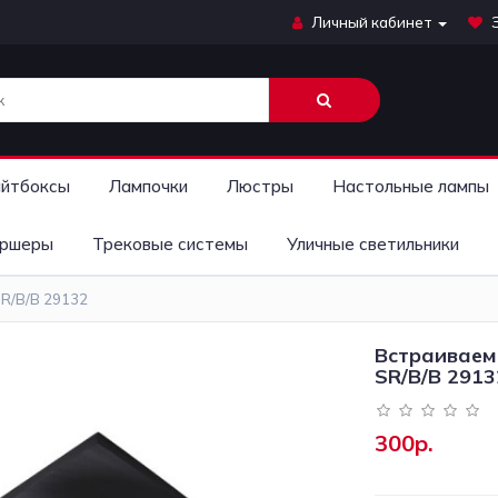
Личный кабинет
йтбоксы
Лампочки
Люстры
Настольные лампы
ршеры
Трековые системы
Уличные светильники
R/B/B 29132
Встраиваем
SR/B/B 2913
300р.