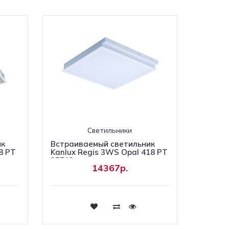
Светильники
ик
Встраиваемый светильник
8 PT
Kanlux Regis 3WS Opal 418 PT
25713
14367р.
Купить