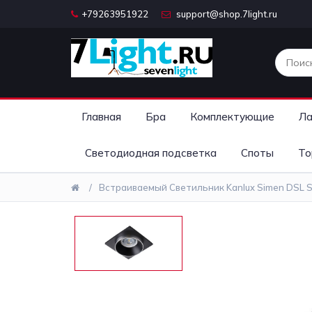
+79263951922
support@shop.7light.ru
Главная
Бра
Комплектующие
Ла
Светодиодная подсветка
Споты
То
Встраиваемый Светильник Kanlux Simen DSL S