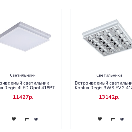
Светильники
Светильники
аиваемый светильник
Встраиваемый светильн
ux Regis 4LED Opal 418PT
Kanlux Regis 3WS EVG 41
6
25710
11427р.
13142р.
Купить
Купить