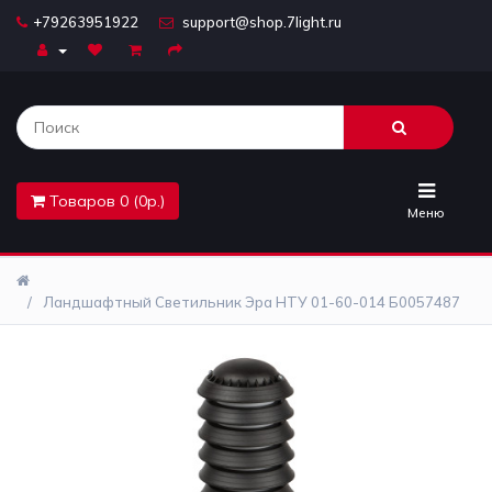
+79263951922
support@shop.7light.ru
Главная
Бра
Комплектующие
Товаров 0 (0р.)
Лайтбоксы
Меню
Лампочки
Ландшафтный Светильник Эра НТУ 01-60-014 Б0057487
Люстры
Настольные
лампы
Предметы
интерьера