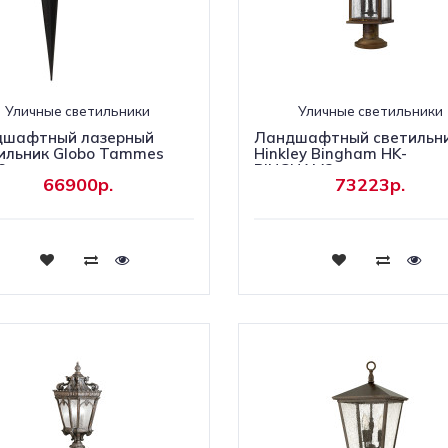
Уличные светильники
Уличные светильники
шафтный лазерный
Ландшафтный светильн
ильник Globo Tammes
Hinkley Bingham HK-
2
BINGHAM3
66900р.
73223р.
Купить
Купить