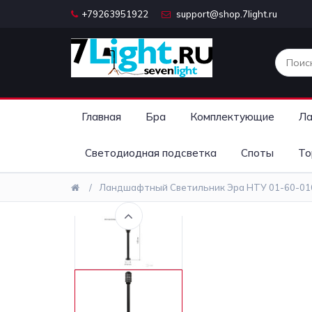
+79263951922
support@shop.7light.ru
Главная
Бра
Комплектующие
Ла
Светодиодная подсветка
Споты
То
Ландшафтный Светильник Эра НТУ 01-60-01