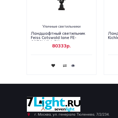
Уличные светильники
Ландшафтный светильник
Ланд
Feiss Cotswold lane FE-
Kich
COTSLN3-L-BK
80333р.
Купить
г. Москва, ул. генерала Тюленева, 7/2/234.