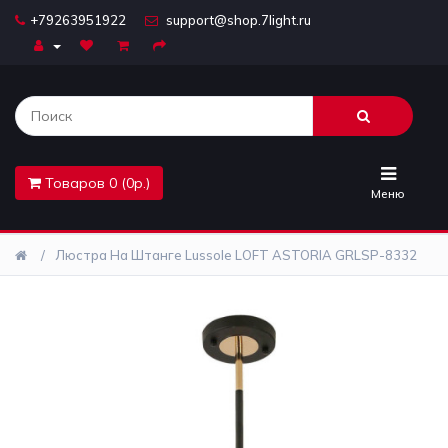
+79263951922
support@shop.7light.ru
Главная
Бра
Комплектующие
Товаров 0 (0р.)
Лайтбоксы
Меню
Лампочки
Люстра На Штанге Lussole LOFT ASTORIA GRLSP-8332
Люстры
Настольные
лампы
Предметы
интерьера