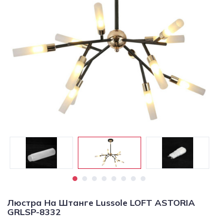
Светильники
Светодиодная
подсветка
Споты
Торшеры
Трековые
системы
Уличные
светильники
Электротовары
Люстра На Штанге Lussole LOFT ASTORIA
GRLSP-8332