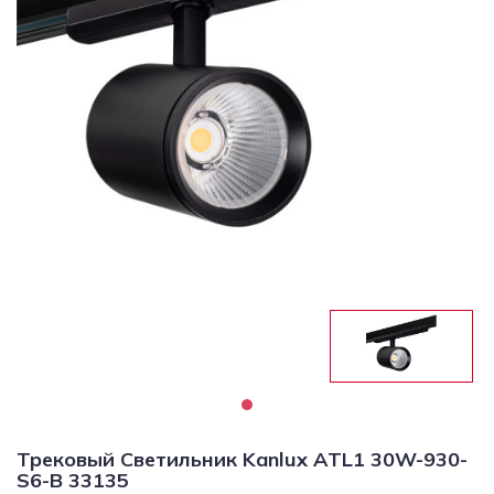
Светильники
Светодиодная
подсветка
Споты
Торшеры
Трековые
системы
Уличные
светильники
Электротовары
Трековый Светильник Kanlux ATL1 30W-930-
S6-B 33135