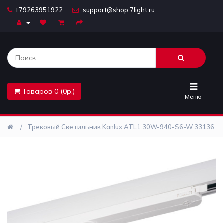
+79263951922
support@shop.7light.ru
Главная
Бра
Комплектующие
Товаров 0 (0р.)
Лайтбоксы
Меню
Лампочки
Трековый Светильник Kanlux ATL1 30W-940-S6-W 33136
Люстры
Настольные
лампы
Предметы
интерьера