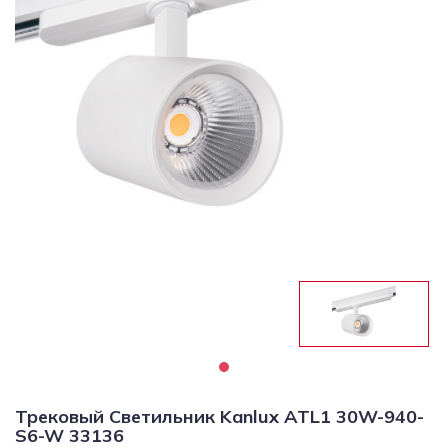
Светильники
Светодиодная
подсветка
Споты
Торшеры
Трековые
системы
Уличные
светильники
Электротовары
Трековый Светильник Kanlux ATL1 30W-940-
S6-W 33136